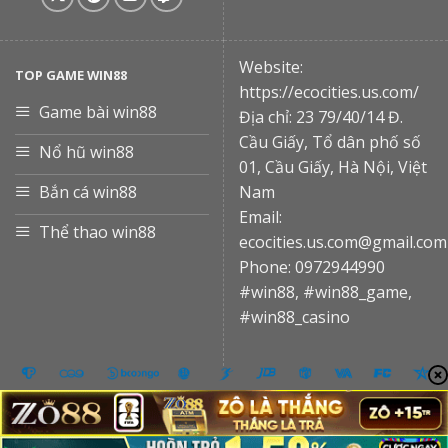
Website:
TOP GAME WIN88
https://ecocities.us.com/
Game bài win88
Địa chỉ: 23 79/40/14 Đ.
Cầu Giấy, Tổ dân phố số
Nổ hũ win88
01, Cầu Giấy, Hà Nội, Việt
Bắn cá win88
Nam
Email:
Thể thao win88
ecocities.us.com@gmail.com
Phone: 0972944990
#win88, #win88_game,
#win88_casino