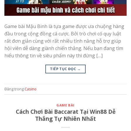
Game bài Mậu Binh là tựa game được ưa chuộng hàng
đầu trong cộng đồng cá cược. Bởi trò chơi có quy luật
rất đơn giản cùng với rất nhiều tính năng hỗ trợ giúp
hội viên dễ dàng giành chiến thắng. Nếu bạn đang tìm
hiểu thông tin về siêu phẩm này thì đừng […]
TIẾP TỤC ĐỌC
→
Đăng trong
Casino
GAME BÀI
Cách Chơi Bài Baccarat Tại Win88 Dễ
Thắng Tự Nhiên Nhất