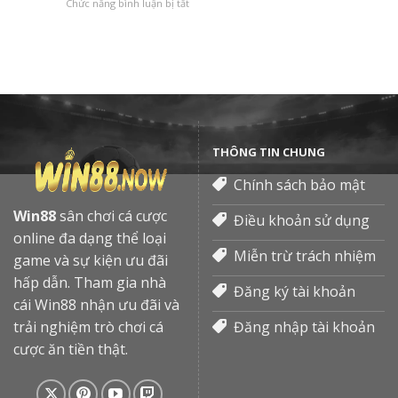
Chức năng bình luận bị tắt
ở
Đặt
Chơi
Xóc
Cược
Dễ,
Đĩa
Cẩn
Thắng
Đổi
Thận,
Lớn
Thưởng
Nhận
–
Quà
Luật
Chất
Chơi
Ngất
Đơn
Giản,
THÔNG TIN CHUNG
Cơ
Hội
Chính sách bảo mật
Thắng
Lớn
Win88
sân chơi cá cược
Điều khoản sử dụng
online đa dạng thể loại
Miễn trừ trách nhiệm
game và sự kiện ưu đãi
hấp dẫn. Tham gia nhà
Đăng ký tài khoản
cái Win88 nhận ưu đãi và
Đăng nhập tài khoản
trải nghiệm trò chơi cá
cược ăn tiền thật.