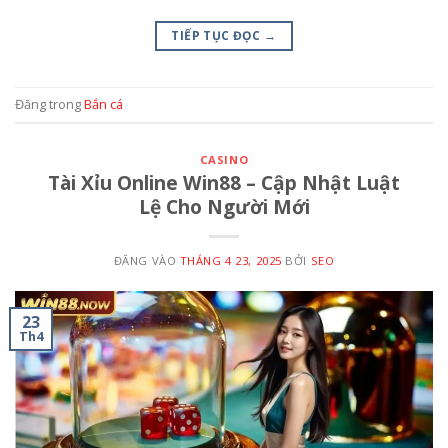
TIẾP TỤC ĐỌC
→
Đăng trong
Bắn cá
CASINO
Tài Xỉu Online Win88 – Cập Nhật Luật
Lệ Cho Người Mới
ĐĂNG VÀO
THÁNG 4 23, 2025
BỞI
SEO
23
Th4