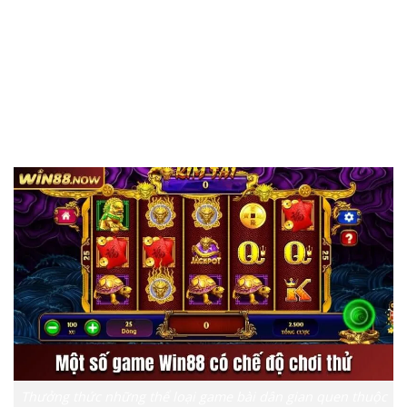
Bên cạnh tính năng xem trực tiếp trận đấu, trò chơi còn
tích hợp bảng phân tích sức mạnh các đội tuyển. Ngoại
trừ thể thao truyền thống, khách hàng có thể tham gia
cá cược esports hoặc thể thao ảo.
Game bài – Hình thức cá cược rèn luyện trí não
Thưởng thức những thể loại game bài dân gian quen thuộc