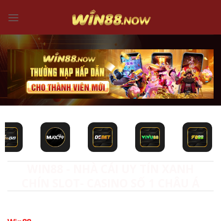
Bỏ
qua
nội
dung
WIN88 - NHÀ CÁI UY TÍN XANH
CHÍN SLOT- CASINO SỐ 1 CHÂU Á