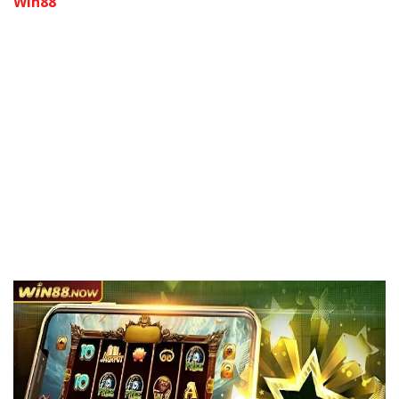
Win88
đang nổi lên như một làn gió mới của thị trường
cá cược trực tuyến châu Á. Cổng game đem đến cho
khách hàng những trải nghiệm đa dạng như nổ hũ,
bắn cá, xổ số, game bài… Bài viết này sẽ giới thiệu chi
tiết hơn về thương hiệu, từ lịch sử phát triển cho đến
điều khoản và điều kiện gia nhập.
Thông tin chung về cổng game Win88
Mặc dù chỉ mới ra mắt gần đây, tuy nhiên thương hiệu
Win88 đã trở thành một trong những nền tảng cá cược
hàng đầu. Các sản phẩm liên tực được cập nhật, nâng
cấp để xây dựng không gian giải trí an toàn và đa dạng.