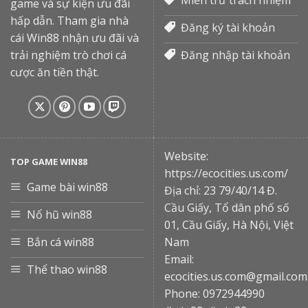
Miễn trừ trách nhiệm
game và sự kiện ưu đãi
hấp dẫn. Tham gia nhà
Đăng ký tài khoản
cái Win88 nhận ưu đãi và
Đăng nhập tài khoản
trải nghiệm trò chơi cá
cược ăn tiền thật.
Website:
TOP GAME WIN88
https://ecocities.us.com/
Game bài win88
Địa chỉ: 23 79/40/14 Đ.
Cầu Giấy, Tổ dân phố số
Nổ hũ win88
01, Cầu Giấy, Hà Nội, Việt
Bắn cá win88
Nam
Email:
Thể thao win88
ecocities.us.com@gmail.com
Phone: 0972944990