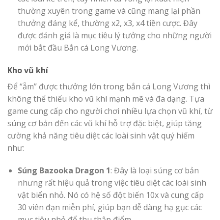
thường xuyên trong game và cũng mang lại phần
thưởng đáng kể, thường x2, x3, x4 tiền cược. Đây
được đánh giá là mục tiêu lý tưởng cho những người
mới bắt đầu Bắn cá Long Vương.
Kho vũ khí
Để “ẵm” được thưởng lớn trong bắn cá Long Vương thì
không thể thiếu kho vũ khí mạnh mẽ và đa dạng. Tựa
game cung cấp cho người chơi nhiều lựa chọn vũ khí, từ
súng cơ bản đến các vũ khí hỗ trợ đặc biệt, giúp tăng
cường khả năng tiêu diệt các loài sinh vật quý hiếm
như:
Súng Bazooka Dragon 1
: Đây là loại súng cơ bản
nhưng rất hiệu quả trong việc tiêu diệt các loài sinh
vật biển nhỏ. Nó có hệ số đột biến 10x và cung cấp
30 viên đạn miễn phí, giúp bạn dễ dàng hạ gục các
mục tiêu nhỏ để thu thập điểm.