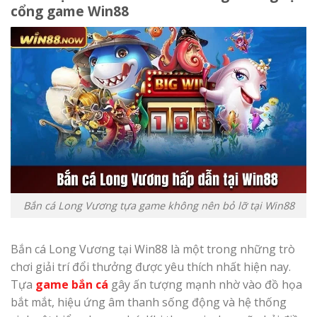
cổng game Win88
Bắn cá Long Vương tựa game không nên bỏ lỡ tại Win88
Bắn cá Long Vương tại Win88 là một trong những trò
chơi giải trí đổi thưởng được yêu thích nhất hiện nay.
Tựa
game bắn cá
gây ấn tượng mạnh nhờ vào đồ họa
bắt mắt, hiệu ứng âm thanh sống động và hệ thống