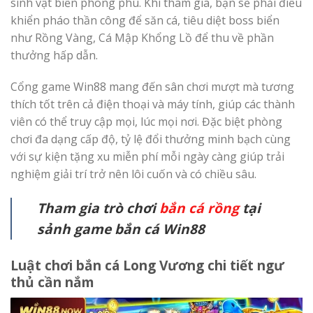
sinh vật biển phong phú. Khi tham gia, bạn sẽ phải điều
khiển pháo thần công để săn cá, tiêu diệt boss biển
như Rồng Vàng, Cá Mập Khổng Lồ để thu về phần
thưởng hấp dẫn.
Cổng game Win88 mang đến sân chơi mượt mà tương
thích tốt trên cả điện thoại và máy tính, giúp các thành
viên có thể truy cập mọi, lúc mọi nơi. Đặc biệt phòng
chơi đa dạng cấp độ, tỷ lệ đổi thưởng minh bạch cùng
với sự kiện tặng xu miễn phí mỗi ngày càng giúp trải
nghiệm giải trí trở nên lôi cuốn và có chiều sâu.
Tham gia trò chơi
bắn cá rồng
tại
sảnh game bắn cá Win88
Luật chơi bắn cá Long Vương chi tiết ngư
thủ cần nắm