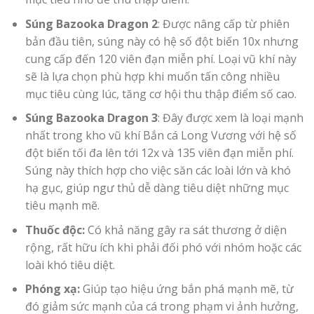
Súng Bazooka Dragon 2
: Được nâng cấp từ phiên
bản đầu tiên, súng này có hệ số đột biến 10x nhưng
cung cấp đến 120 viên đạn miễn phí. Loại vũ khí này
sẽ là lựa chọn phù hợp khi muốn tấn công nhiều
mục tiêu cùng lúc, tăng cơ hội thu thập điểm số cao.
Súng Bazooka Dragon 3
: Đây được xem là loại mạnh
nhất trong kho vũ khí Bắn cá Long Vương với hệ số
đột biến tối đa lên tới 12x và 135 viên đạn miễn phí.
Súng này thích hợp cho việc săn các loài lớn và khó
hạ gục, giúp ngư thủ dễ dàng tiêu diệt những mục
tiêu mạnh mẽ.
Thuốc độc:
Có khả năng gây ra sát thương ở diện
rộng, rất hữu ích khi phải đối phó với nhóm hoặc các
loài khó tiêu diệt.
Phóng xạ:
Giúp tạo hiệu ứng bắn phá mạnh mẽ, từ
đó giảm sức mạnh của cá trong phạm vi ảnh hưởng,