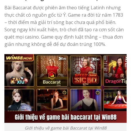
Bài Baccarat được phiên âm theo tiếng Latinh nhưng
thực chất có nguồn gốc từ Ý. Game ra đời từ năm 1783
– thời điểm mà giải trí sòng bạc chưa quá phổ biến.
Song ngay khi xuất hiện, trò chơi đã tạo ra cơn sốt càn
quét mọi casino. Game quy định luật thắng – thua đơn
giản nhưng không dễ để dự đoán trúng 100%.
Giới thiệu về game bài Baccarat tại Win88