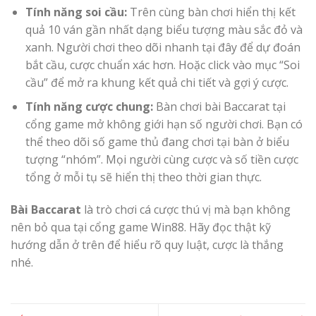
Tính năng soi cầu:
Trên cùng bàn chơi hiển thị kết
quả 10 ván gần nhất dạng biểu tượng màu sắc đỏ và
xanh. Người chơi theo dõi nhanh tại đây để dự đoán
bắt cầu, cược chuẩn xác hơn. Hoặc click vào mục “Soi
cầu” để mở ra khung kết quả chi tiết và gợi ý cược.
Tính năng cược chung:
Bàn chơi bài Baccarat tại
cổng game mở không giới hạn số người chơi. Bạn có
thể theo dõi số game thủ đang chơi tại bàn ở biểu
tượng “nhóm”. Mọi người cùng cược và số tiền cược
tổng ở mỗi tụ sẽ hiển thị theo thời gian thực.
Bài Baccarat
là trò chơi cá cược thú vị mà bạn không
nên bỏ qua tại cổng game Win88. Hãy đọc thật kỹ
hướng dẫn ở trên để hiểu rõ quy luật, cược là thắng
nhé.