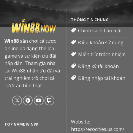
Luật
Chất
Chơi
Ngất
Đơn
Giản,
THÔNG TIN CHUNG
Cơ
Hội
Chính sách bảo mật
Thắng
Lớn
Win88
sân chơi cá cược
Điều khoản sử dụng
online đa dạng thể loại
Miễn trừ trách nhiệm
game và sự kiện ưu đãi
hấp dẫn. Tham gia nhà
Đăng ký tài khoản
cái Win88 nhận ưu đãi và
Đăng nhập tài khoản
trải nghiệm trò chơi cá
cược ăn tiền thật.
Website:
TOP GAME WIN88
https://ecocities.us.com/