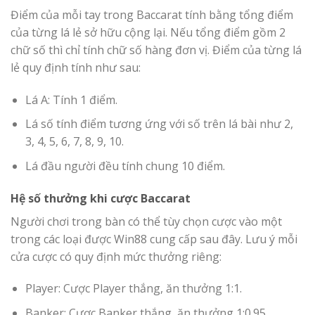
Điểm của mỗi tay trong Baccarat tính bằng tổng điểm
của từng lá lẻ sở hữu cộng lại. Nếu tổng điểm gồm 2
chữ số thì chỉ tính chữ số hàng đơn vị. Điểm của từng lá
lẻ quy định tính như sau:
Lá A: Tính 1 điểm.
Lá số tính điểm tương ứng với số trên lá bài như 2,
3, 4, 5, 6, 7, 8, 9, 10.
Lá đầu người đều tính chung 10 điểm.
Hệ số thưởng khi cược Baccarat
Người chơi trong bàn có thể tùy chọn cược vào một
trong các loại được Win88 cung cấp sau đây. Lưu ý mỗi
cửa cược có quy định mức thưởng riêng:
Player: Cược Player thắng, ăn thưởng 1:1.
Banker: Cược Banker thắng, ăn thưởng 1:0.95.