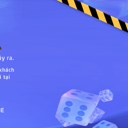
ây ra.
 khách
 tại
ME